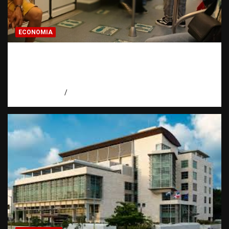
ECONOMIA
Economía dominicana: la pregunta que
todo dominicano en el exterior hace antes
de invertir
agosto 7, 2026
Eduardo Pérez Agüero