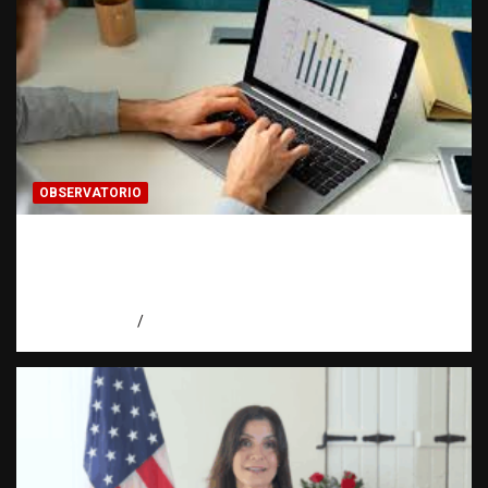
OBSERVATORIO
Cómo hacer una estadística: del dato a la
evidencia | Observatorio Fundación RATT
Dominicana
agosto 8, 2026
Eduardo Pérez Agüero