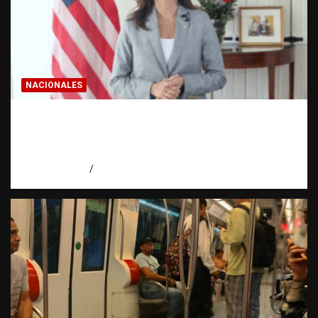
NACIONALES
Embajadora de EE. UU. responde a Aneudys
Santos y reafirma la defensa de la libertad
de expresión
agosto 7, 2026
Miguel Ferrera