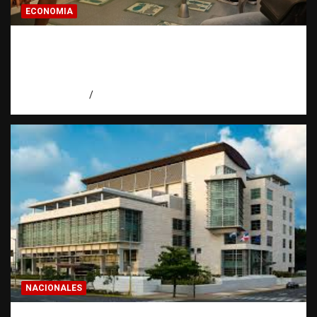
ECONOMIA
Economía dominicana: la pregunta que
todo dominicano en el exterior hace antes
de invertir
agosto 7, 2026
Eduardo Pérez Agüero
NACIONALES