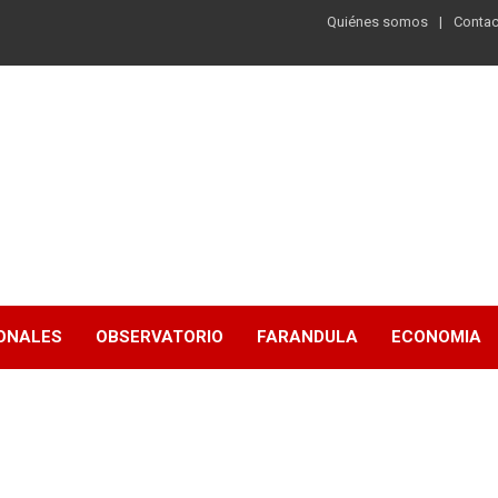
Quiénes somos
Contac
ONALES
OBSERVATORIO
FARANDULA
ECONOMIA