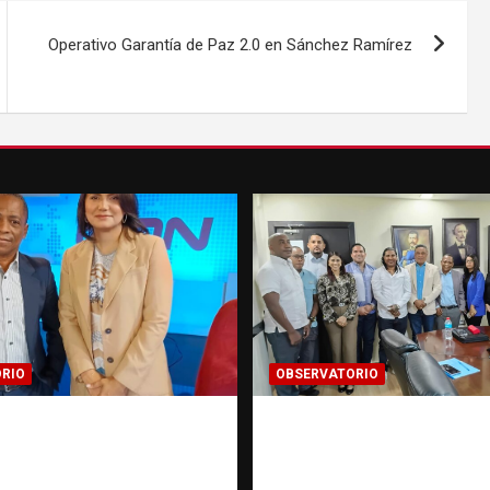
Operativo Garantía de Paz 2.0 en Sánchez Ramírez
RIO
OBSERVATORIO
smo de buenas
Cooperación
s contra la trata de
interinstitucional co
s | Observatorio
trata de personas | 