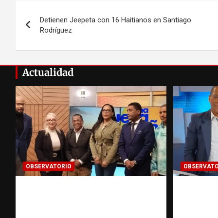
Navegación
Detienen Jeepeta con 16 Haitianos en Santiago
de
Rodríguez
entradas
Actualidad
OBSERVATORIO
OBSERVATO
Estadísticas sobre trata de
Periodi
personas: ¿cuántas víctimas
práctica
existen realmente? |
persona