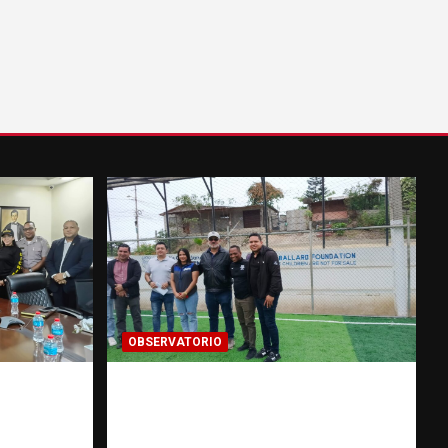
OBSERVATORIO
Investigación de una ONG
ntra la
sobre trata de personas: qué
DICRIM y
puede y qué no puede hacer |