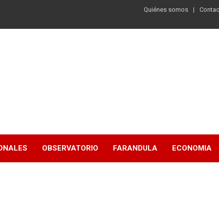
Quiénes somos
Contac
ONALES
OBSERVATORIO
FARANDULA
ECONOMIA