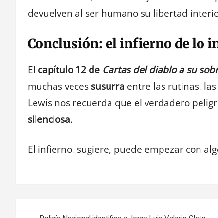
devuelven al ser humano su libertad interio
Conclusión: el infierno de lo i
El
capítulo 12 de
Cartas del diablo a su sob
muchas veces
susurra
entre las rutinas, las
Lewis nos recuerda que el verdadero peligro
silenciosa
.
El infierno, sugiere, puede empezar con al
Navegación
Policía Nacional identifica a Jorge Luis Valerio Cleto