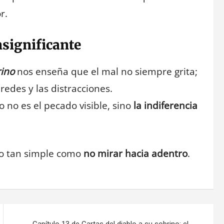
r.
nsignificante
rino
nos enseña que el mal no siempre grita;
 redes y las distracciones.
 no es el pecado visible, sino
la indiferencia
go tan simple como
no mirar hacia adentro
.
Capítulo 13 de Cartas del diablo a su sobrino: el