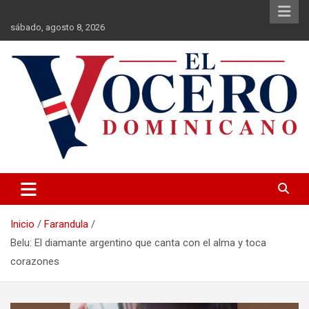
Saltar
al
sábado, agosto 8, 2026
contenido
El Vocero Dominicano
El Vocero Dominicano
Inicio
Farandula
Belu: El diamante argentino que canta con el alma y toca
corazones