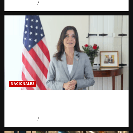
agosto 8, 2026
Eduardo Pérez Agüero
NACIONALES
Embajadora de EE. UU. responde a Aneudys
Santos y reafirma la defensa de la libertad
de expresión
agosto 7, 2026
Miguel Ferrera