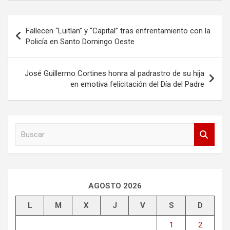
Navegación
Fallecen “Luitlan” y “Capital” tras enfrentamiento con la
de
Policía en Santo Domingo Oeste
entradas
José Guillermo Cortines honra al padrastro de su hija
en emotiva felicitación del Día del Padre
B
u
s
c
a
r
AGOSTO 2026
L
M
X
J
V
S
D
1
2