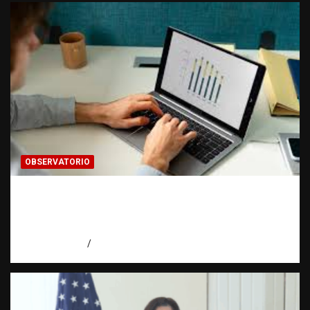
OBSERVATORIO
Cómo hacer una estadística: del dato a la
evidencia | Observatorio Fundación RATT
Dominicana
agosto 8, 2026
Eduardo Pérez Agüero