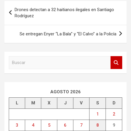
Navegación
Drones detectan a 32 haitianos ilegales en Santiago
de
Rodríguez
entradas
Se entregan Enyer “La Bala” y “El Calvo” a la Policía
B
u
s
c
a
r
AGOSTO 2026
L
M
X
J
V
S
D
1
2
3
4
5
6
7
8
9