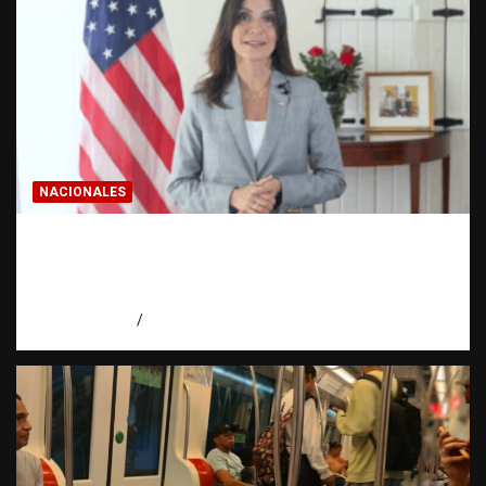
NACIONALES
Embajadora de EE. UU. responde a Aneudys
Santos y reafirma la defensa de la libertad
de expresión
agosto 7, 2026
Miguel Ferrera