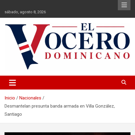
Saltar
al
sábado, agosto 8, 2026
contenido
El Vocero Dominicano
El Vocero Dominicano
Inicio
Nacionales
Desmantelan presunta banda armada en Villa González,
Santiago