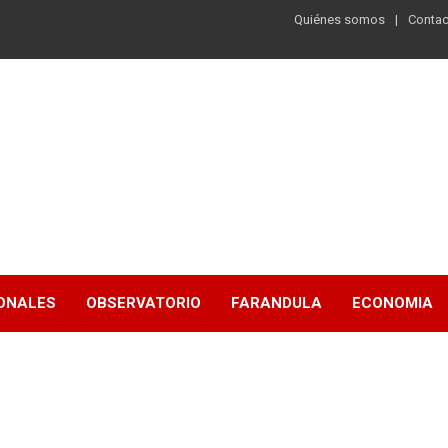
Quiénes somos
Contac
ONALES
OBSERVATORIO
FARANDULA
ECONOMIA