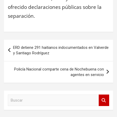
ofrecido declaraciones públicas sobre la
separación.
Navegación
ERD detiene 291 haitianos indocumentados en Valverde
de
y Santiago Rodríguez
entradas
Policía Nacional comparte cena de Nochebuena con
agentes en servicio
B
u
s
c