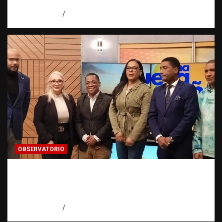
desalojo en Higüey
agosto 6, 2026
Jose Amparo
OBSERVATORIO
Estadísticas sobre trata de personas:
¿cuántas víctimas existen realmente? |
Observatorio Fundación RATT Dominicana
agosto 6, 2026
Eduardo Pérez Agüero