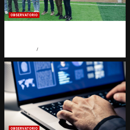
OBSERVATORIO
Investigación de una ONG sobre trata de
personas: qué puede y qué no puede hacer |
Observatorio RATT Dominicana
agosto 5, 2026
Eduardo Perez
OBSERVATORIO