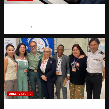
Evidencia digital: la prueba invisible que
hoy fortalece las investigaciones |
Observatorio Fundación RATT Dominicana
agosto 5, 2026
Eduardo Pérez Agüero
OBSERVATORIO
Cooperación ONG y agencias