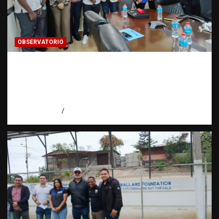
OBSERVATORIO
Cooperación interinstitucional contra la
trata de personas | DICRIM y ONG: una
alianza por las víctimas | Observatorio |
Fundación RATT
agosto 5, 2026
Eduardo Perez