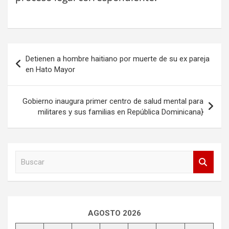
Navegación
Detienen a hombre haitiano por muerte de su ex pareja
de
en Hato Mayor
entradas
Gobierno inaugura primer centro de salud mental para
militares y sus familias en República Dominicana}
B
u
s
c
a
r
AGOSTO 2026