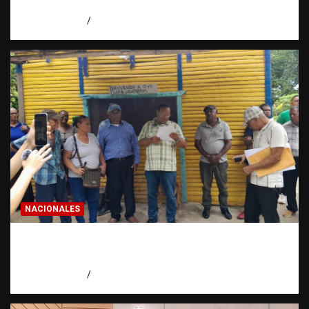
en las calles dominicanas
agosto 6, 2026
Jose Amparo
NACIONALES
Más de 200 familias denuncian amenaza de
desalojo en Higüey
agosto 6, 2026
Jose Amparo