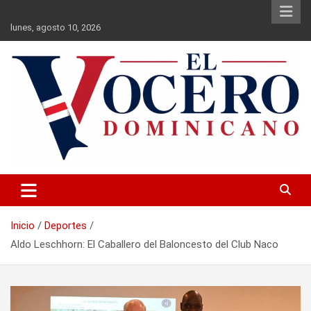
Saltar
Saltar
al
al
lunes, agosto 10, 2026
contenido
contenido
principal
El Vocero Dominicano
El Vocero Dominicano
Inicio
Deportes
Aldo Leschhorn: El Caballero del Baloncesto del Club Naco