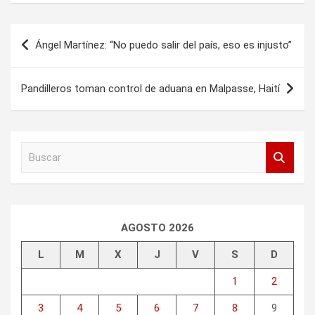
Navegación
Ángel Martínez: “No puedo salir del país, eso es injusto”
de
entradas
Pandilleros toman control de aduana en Malpasse, Haití
B
u
s
c
a
r
AGOSTO 2026
L
M
X
J
V
S
D
1
2
3
4
5
6
7
8
9