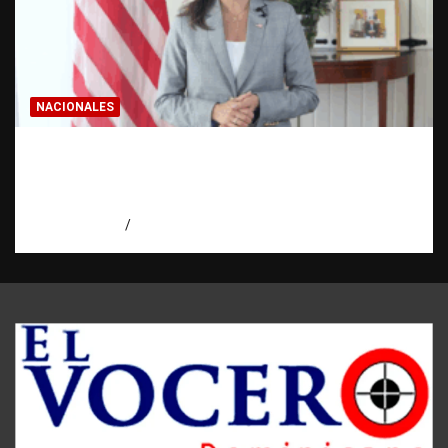
NACIONALES
Embajadora de EE. UU. responde a Aneudys
Santos y reafirma la defensa de la libertad
de expresión
agosto 7, 2026
Miguel Ferrera