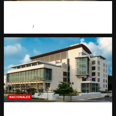
Economía dominicana: la pregunta que
todo dominicano en el exterior hace antes
de invertir
agosto 7, 2026
Eduardo Pérez Agüero
NACIONALES
Condenan a 30 años a dos hombres por
intento de asesinato en Capotillo