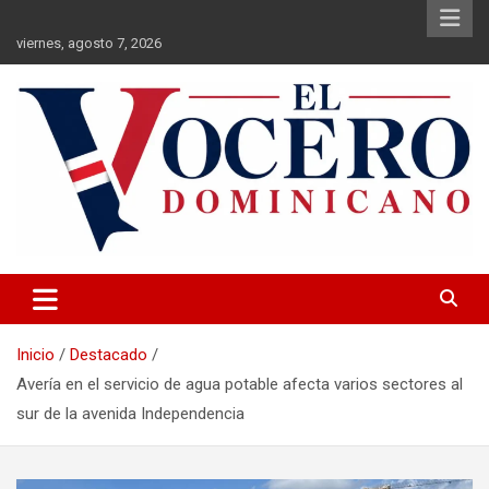
Saltar
al
viernes, agosto 7, 2026
contenido
El Vocero Dominicano
El Vocero Dominicano
Inicio
Destacado
Avería en el servicio de agua potable afecta varios sectores al
sur de la avenida Independencia