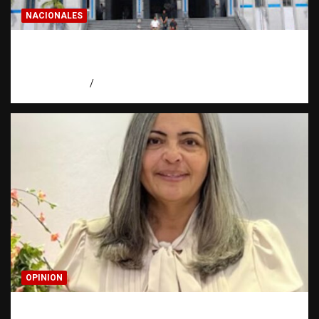
NACIONALES
Homicidios en RD alcanzan su tasa más
baja en años
agosto 7, 2026
Eduardo Pérez Agüero
OPINION
Confía en Jehová: tu ayuda y tu escudo