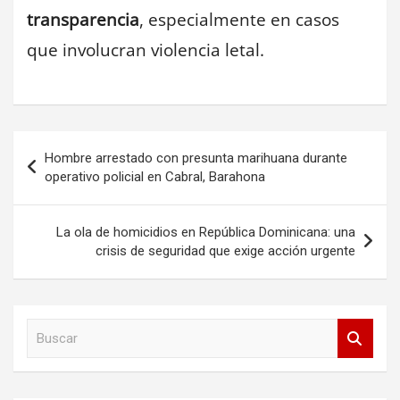
transparencia
, especialmente en casos
que involucran violencia letal.
Navegación
Hombre arrestado con presunta marihuana durante
de
operativo policial en Cabral, Barahona
entradas
La ola de homicidios en República Dominicana: una
crisis de seguridad que exige acción urgente
B
u
s
c