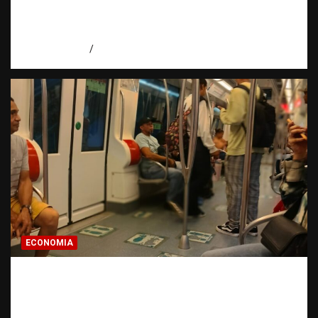
Santos y reafirma la defensa de la libertad
de expresión
agosto 7, 2026
Miguel Ferrera
ECONOMIA
Economía dominicana: la pregunta que
todo dominicano en el exterior hace antes
de invertir