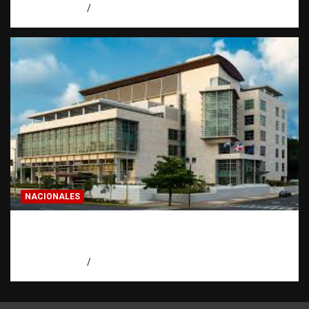
agosto 7, 2026
Eduardo Pérez Agüero
NACIONALES
Condenan a 30 años a dos hombres por
intento de asesinato en Capotillo
agosto 7, 2026
Miguel Ferrera