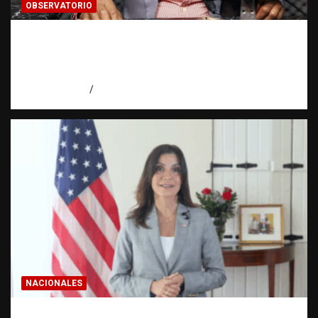
OBSERVATORIO
Activo en una investigación: ¿qué significa
realmente? | Observatorio Fundación RATT
Dominicana
agosto 8, 2026
Eduardo Pérez Agüero
NACIONALES
Embajadora de EE. UU. responde a Aneudys