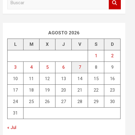
u
s
c
a
r
AGOSTO 2026
L
M
X
J
V
S
D
1
2
3
4
5
6
7
8
9
10
11
12
13
14
15
16
17
18
19
20
21
22
23
24
25
26
27
28
29
30
31
« Jul