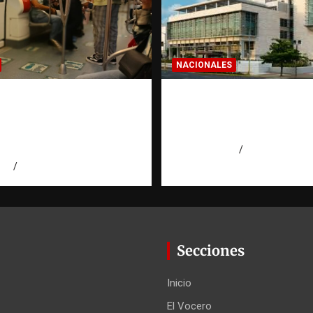
NACIONALES
a dominicana: la
Condenan a 30 años 
a que todo
hombres por intento
ano en el exterior
asesinato en Capotill
es de invertir
agosto 7, 2026
Miguel Ferrera
026
Eduardo Pérez Agüero
Secciones
Inicio
El Vocero