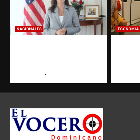
NACIONALES
ECONOMIA
Embajadora de EE. UU.
Economí
responde a Aneudys Santos y
pregunt
reafirma la defensa de la
dominic
libertad de expresión
hace ant
agosto 7, 2026
Miguel Ferrera
agosto 7, 2