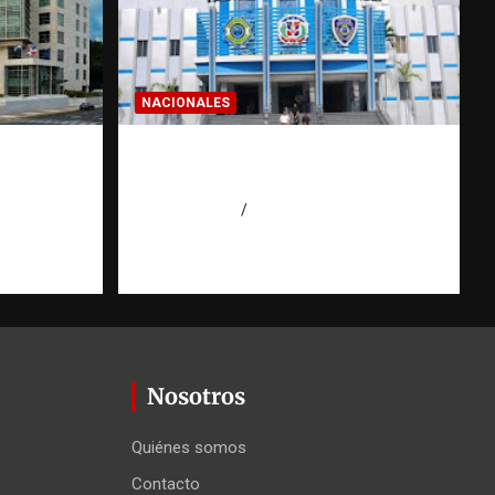
NACIONALES
a dos
Homicidios en RD alcanzan
 de
su tasa más baja en años
o
agosto 7, 2026
Eduardo Pérez Agüero
Nosotros
Quiénes somos
Contacto