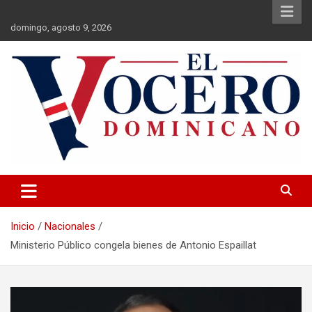
Saltar
al
domingo, agosto 9, 2026
contenido
El Vocero Dominicano
El Vocero Dominicano
Inicio
Nacionales
Ministerio Público congela bienes de Antonio Espaillat