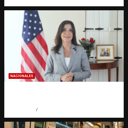
NACIONALES
Embajadora de EE. UU. responde a Aneudys
Santos y reafirma la defensa de la libertad
de expresión
agosto 7, 2026
Miguel Ferrera