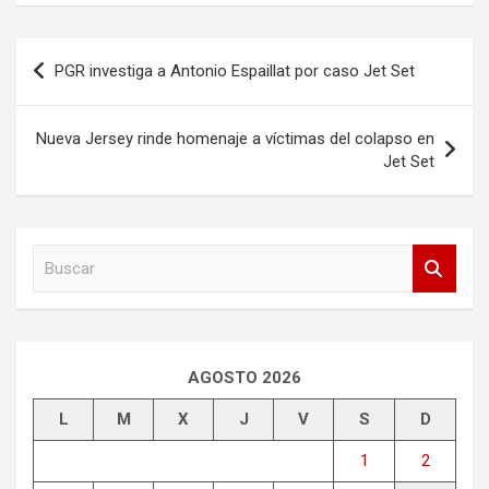
Navegación
PGR investiga a Antonio Espaillat por caso Jet Set
de
entradas
Nueva Jersey rinde homenaje a víctimas del colapso en
Jet Set
B
u
s
c
a
r
AGOSTO 2026
L
M
X
J
V
S
D
1
2