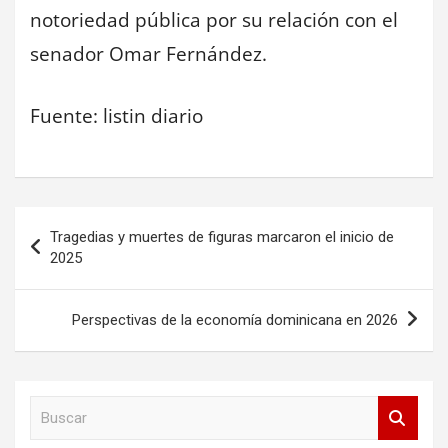
notoriedad pública por su relación con el
senador Omar Fernández.
Fuente: listin diario
Navegación
Tragedias y muertes de figuras marcaron el inicio de
de
2025
entradas
Perspectivas de la economía dominicana en 2026
B
u
s