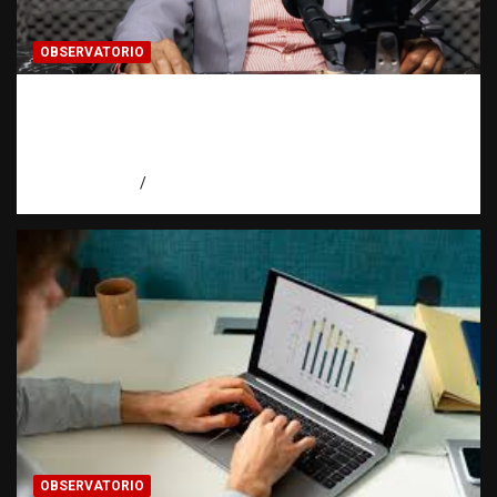
OBSERVATORIO
Activo en una investigación: ¿qué significa
realmente? | Observatorio Fundación RATT
Dominicana
agosto 8, 2026
Eduardo Pérez Agüero
OBSERVATORIO