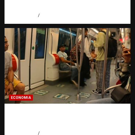
Santos y reafirma la defensa de la libertad
de expresión
agosto 7, 2026
Miguel Ferrera
ECONOMIA
Economía dominicana: la pregunta que
todo dominicano en el exterior hace antes
de invertir
agosto 7, 2026
Eduardo Pérez Agüero