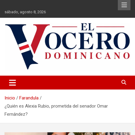
Saltar
al
sábado, agosto 8, 2026
contenido
El Vocero Dominicano
El Vocero Dominicano
Inicio
Farandula
¿Quién es Alexia Rubio, prometida del senador Omar
Fernández?