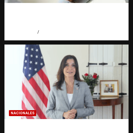
Cómo hacer una estadística: del dato a la
evidencia | Observatorio Fundación RATT
Dominicana
agosto 8, 2026
Eduardo Pérez Agüero
NACIONALES
Embajadora de EE. UU. responde a Aneudys