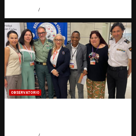
Observatorio Fundación RATT Dominicana
agosto 5, 2026
Eduardo Pérez Agüero
OBSERVATORIO
Cooperación ONG y agencias
internacionales | La pregunta que nació al
investigar HSI | Observatorio Fundación
RATT Dominicana
agosto 5, 2026
Eduardo Pérez Agüero