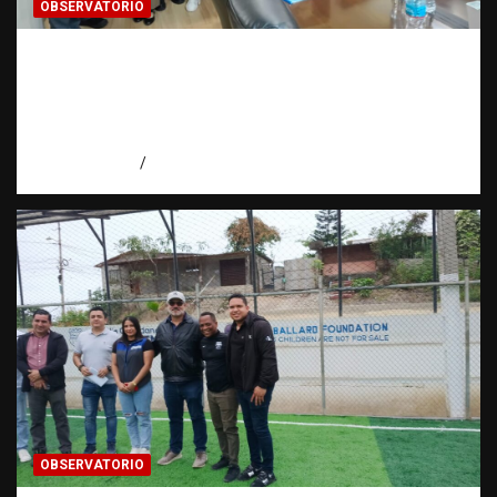
OBSERVATORIO
Cooperación interinstitucional contra la
trata de personas | DICRIM y ONG: una
alianza por las víctimas | Observatorio |
Fundación RATT
agosto 5, 2026
Eduardo Perez
OBSERVATORIO