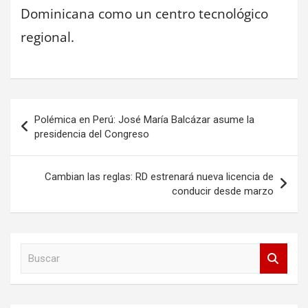
Dominicana como un centro tecnológico
regional.
Navegación
Polémica en Perú: José María Balcázar asume la
de
presidencia del Congreso
entradas
Cambian las reglas: RD estrenará nueva licencia de
conducir desde marzo
B
u
s
c