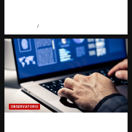
Investigación de una ONG sobre trata de
personas: qué puede y qué no puede hacer |
Observatorio RATT Dominicana
agosto 5, 2026
Eduardo Perez
OBSERVATORIO
Evidencia digital: la prueba invisible que
hoy fortalece las investigaciones |