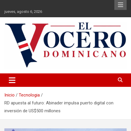
Saltar
al
jueves, agosto 6, 2026
contenido
El Vocero Dominicano
El Vocero Dominicano
Inicio
Tecnologia
RD apuesta al futuro: Abinader impulsa puerto digital con
inversión de US$500 millones