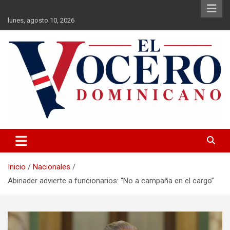
Saltar
al
lunes, agosto 10, 2026
contenido
El Vocero Dominicano
El Vocero Dominicano
Inicio
Nacionales
Abinader advierte a funcionarios: “No a campaña en el cargo”