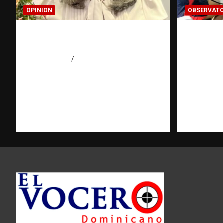
OPINION
OBSERVATO
Confía en Jehová: tu ayuda y
¿CUÁL E
tu escudo
pregunt
el rumb
agosto 7, 2026
Luz Rodriguez
investi
Fundac
Domini
agosto 7, 2