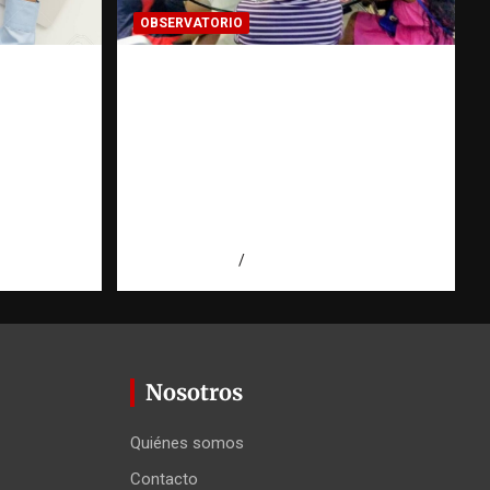
OBSERVATORIO
FUENTES CONFIDENCIALES:
o una
La información que puede
tra una
cambiar una investigación
cuando se protege
ión
correctamente |
Observatorio Fundación
RATT Dominicana
 Agüero
agosto 6, 2026
Eduardo Pérez Agüero
Nosotros
Quiénes somos
Contacto