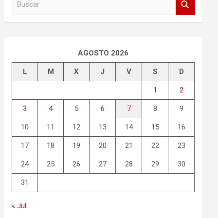
u
s
c
a
r
AGOSTO 2026
L
M
X
J
V
S
D
1
2
3
4
5
6
7
8
9
10
11
12
13
14
15
16
17
18
19
20
21
22
23
24
25
26
27
28
29
30
31
« Jul