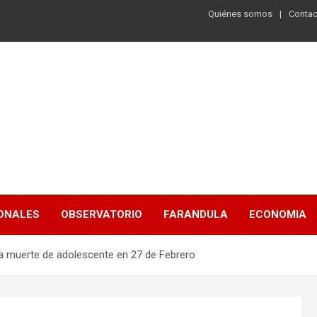
Quiénes somos
Contac
ONALES
OBSERVATORIO
FARANDULA
ECONOMIA
la muerte de adolescente en 27 de Febrero