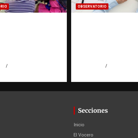
RIO
OBSERVATORIO
S EL PLAN? La
INFORMACIÓN
a que puede cambiar
CLASIFICADA: Cuand
o de una
investigación encuen
gación | Observatorio
puerta cerrada |
ión RATT
Observatorio Fundac
cana
RATT Dominicana
026
Eduardo Pérez Agüero
agosto 7, 2026
Eduardo Pérez
Secciones
Inicio
El Vocero