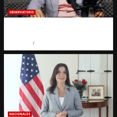
OBSERVATORIO
Activo en una investigación: ¿qué significa
realmente? | Observatorio Fundación RATT
Dominicana
agosto 8, 2026
Eduardo Pérez Agüero
NACIONALES