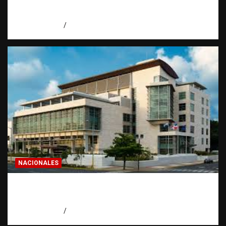
todo dominicano en el exterior hace antes
de invertir
agosto 7, 2026
Eduardo Pérez Agüero
NACIONALES
Condenan a 30 años a dos hombres por
intento de asesinato en Capotillo
agosto 7, 2026
Miguel Ferrera