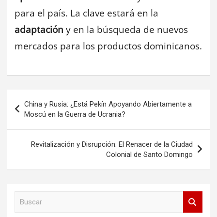
para el país. La clave estará en la
adaptación
y en la búsqueda de nuevos
mercados para los productos dominicanos.
Navegación
China y Rusia: ¿Está Pekín Apoyando Abiertamente a
de
Moscú en la Guerra de Ucrania?
entradas
Revitalización y Disrupción: El Renacer de la Ciudad
Colonial de Santo Domingo
B
u
s